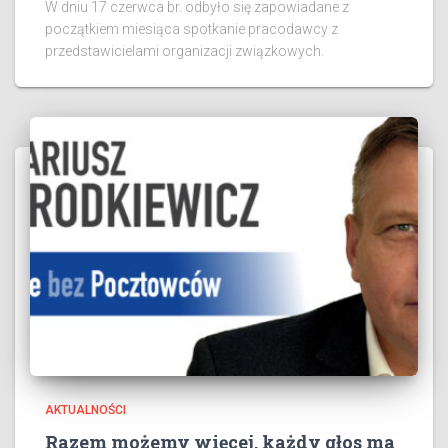
W dniu 17 czerwca br. odbyło się zapowiadane z
początkiem miesiąca spotkanie pracodawcy z
przedstawicielami organizacji związkowych.
AKTUALNOŚCI
Razem możemy więcej, każdy głos ma