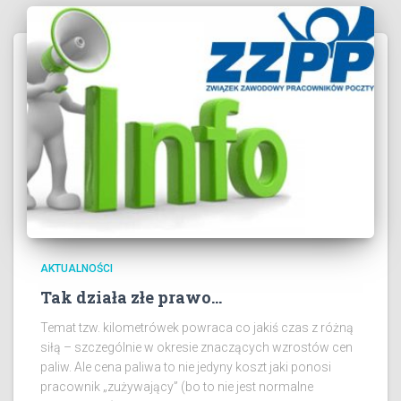
AKTUALNOŚCI
Tak działa złe prawo…
Temat tzw. kilometrówek powraca co jakiś czas z różną
siłą – szczególnie w okresie znaczących wzrostów cen
paliw. Ale cena paliwa to nie jedyny koszt jaki ponosi
pracownik „zużywający” (bo to nie jest normalne