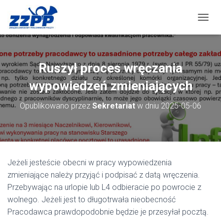
PRZEŁ
Ruszył proces wręczania
wypowiedzeń zmieniających
Opublikowano przez
Sekretariat
w dniu
2025-05-06
Jeżeli jesteście obecni w pracy wypowiedzenia
zmieniające należy przyjąć i podpisać z datą wręczenia.
Przebywając na urlopie lub L4 odbieracie po powrocie z
wolnego. Jeżeli jest to długotrwała nieobecność
Pracodawca prawdopodobnie będzie je przesyłał pocztą.