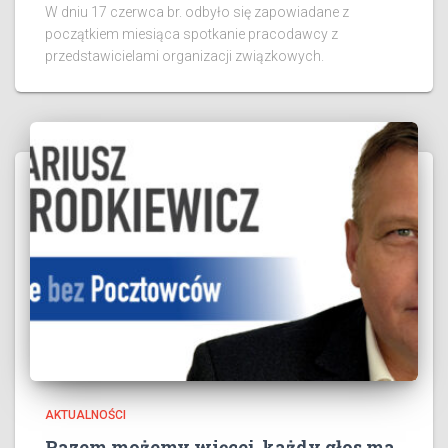
W dniu 17 czerwca br. odbyło się zapowiadane z
początkiem miesiąca spotkanie pracodawcy z
przedstawicielami organizacji związkowych.
AKTUALNOŚCI
Razem możemy więcej, każdy głos ma