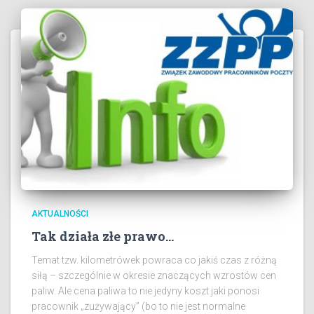
AKTUALNOŚCI
Tak działa złe prawo…
Temat tzw. kilometrówek powraca co jakiś czas z różną
siłą – szczególnie w okresie znaczących wzrostów cen
paliw. Ale cena paliwa to nie jedyny koszt jaki ponosi
pracownik „zużywający” (bo to nie jest normalne