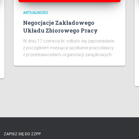
AKTUALNOŚCI
Negocjacje Zakładowego
Układu Zbiorowego Pracy
W dniu 17 czerwca br. odbyło się zapowiadane
z początkiem miesiąca spotkanie pracodawcy
z przedstawicielami organizacji związkowych.
ZAPISZ SIĘ DO ZZPP