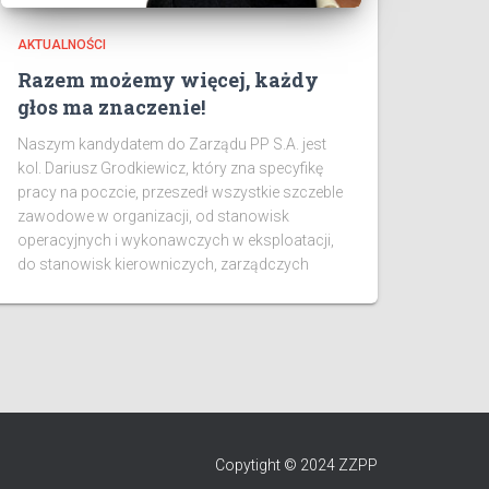
AKTUALNOŚCI
Razem możemy więcej, każdy
głos ma znaczenie!
Naszym kandydatem do Zarządu PP S.A. jest
kol. Dariusz Grodkiewicz, który zna specyfikę
pracy na poczcie, przeszedł wszystkie szczeble
zawodowe w organizacji, od stanowisk
operacyjnych i wykonawczych w eksploatacji,
do stanowisk kierowniczych, zarządczych