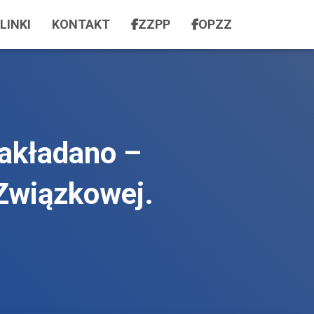
LINKI
KONTAKT
ZZPP
OPZZ
zakładano –
Związkowej.