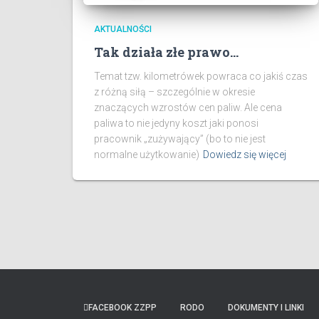
AKTUALNOŚCI
Tak działa złe prawo…
Temat tzw. kilometrówek powraca co jakiś czas
z różną siłą – szczególnie w okresie
znaczących wzrostów cen paliw. Ale cena
paliwa to nie jedyny koszt jaki ponosi
pracownik „zużywający” (bo to nie jest
normalne użytkowanie)
Dowiedz się więcej
FACEBOOK ZZPP
RODO
DOKUMENTY I LINKI