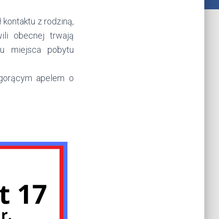
 kontaktu z rodziną,
li obecnej trwają
iu miejsca pobytu
 gorącym apelem o