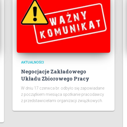
AKTUALNOŚCI
Negocjacje Zakładowego
Układu Zbiorowego Pracy
W dniu 17 czerwca br. odbyło się zapowiadane
z początkiem miesiąca spotkanie pracodawcy
z przedstawicielami organizacji związkowych.