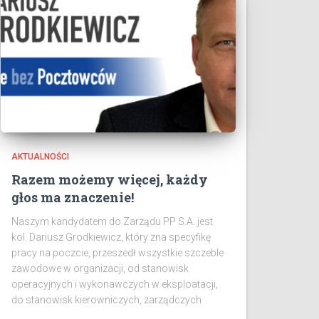
AKTUALNOŚCI
Razem możemy więcej, każdy
głos ma znaczenie!
Naszym kandydatem do Zarządu PP S.A. jest
kol. Dariusz Grodkiewicz, który zna specyfikę
pracy na poczcie, przeszedł wszystkie szczeble
zawodowe w organizacji, od stanowisk
operacyjnych i wykonawczych w eksploatacji,
do stanowisk kierowniczych, zarządczych