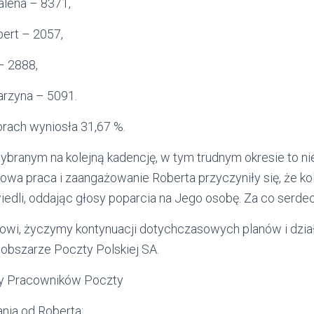
lena – 8371,
ert – 2057,
– 2888,
rzyna – 5091.
rach wyniosła 31,67 %.
branym na kolejną kadencję, w tym trudnym okresie to ni
wa praca i zaangażowanie Roberta przyczyniły się, że kol
edli, oddając głosy poparcia na Jego osobę. Za co serde
owi, życzymy kontynuacji dotychczasowych planów i dział
bszarze Poczty Polskiej SA.
 Pracowników Poczty
nia od Roberta: