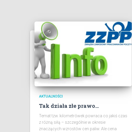
AKTUALNOŚCI
Tak działa złe prawo…
Temat tzw. kilometrówek powraca co jakiś czas
z różną siłą – szczególnie w okresie
znaczących wzrostów cen paliw. Ale cena