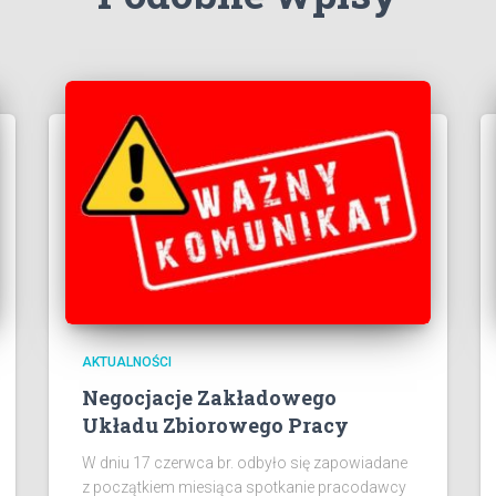
AKTUALNOŚCI
Negocjacje Zakładowego
Układu Zbiorowego Pracy
W dniu 17 czerwca br. odbyło się zapowiadane
z początkiem miesiąca spotkanie pracodawcy