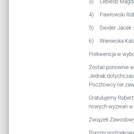
3) Lebiedź Magda
4) Pawłowski Rob
5) Świder Jacek 
6) Wieniecka Kata
Frekwencja w wybo
Zostać ponownie wy
Jednak dotychczaso
Pocztowcy nie zawi
Gratulujemy Robert
nowych wyzwań w o
Związek Zawodowy
Poniżej podziękowa