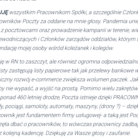
UJĘ
wszystkim Pracownikom Spółki, a szczególnie Czło
ników Poczty za oddane na mnie głosy. Pandemia unie
 z pocztowcami oraz prowadzenie kampanii w terenie, wi
zewodniczących i Członków zarządów oddziałów, którym 
ndację mojej osoby wśród koleżanek i kolegów.
ję w RN to zaszczyt, ale również ogromna odpowiedzialno
e-listy zastępują listy papierowe tak jak przelewy bankowe
miczny rozwój e-commerce zwiększa wolumen paczek. Ja
y nie wypaść, a wyjść na prostą. Pomimo wielu zakrętów h
 ponad 460 letniej drodze, Poczta istnieje dzięki PRACOW
 pociągi, samoloty, automaty, maszyny, (drony ?) – dzięk
racownik jest fundamentem firmy usługowej- a taką jest P
zęła dbać o pracowników, to wówczas pracownicy zadbają 
 kolejną kadencję. Dziękuję za Wasze głosy i zaufanie.