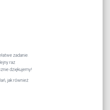
ełatwe zadanie.
ejny raz
cznie dziękujemy!
ań, jak również