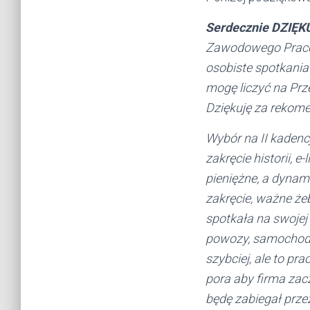
Serdecznie DZIĘK
Zawodowego Pracow
osobiste spotkania
mogę liczyć na Pr
Dziękuję za rekome
Wybór na II kadenc
zakręcie historii, 
pieniężne, a dyna
zakręcie, ważne żeb
spotkała na swojej
powozy, samochody,
szybciej, ale to p
pora aby firma zac
będę zabiegał przez