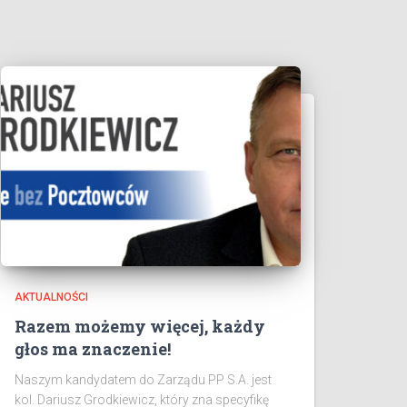
AKTUALNOŚCI
Razem możemy więcej, każdy
głos ma znaczenie!
Naszym kandydatem do Zarządu PP S.A. jest
kol. Dariusz Grodkiewicz, który zna specyfikę