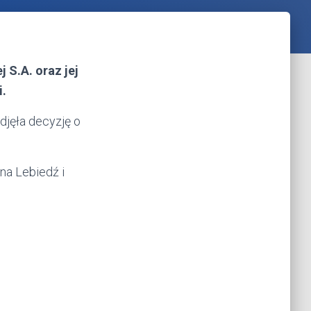
 S.A. oraz jej
i.
djęła decyzję o
a Lebiedź i