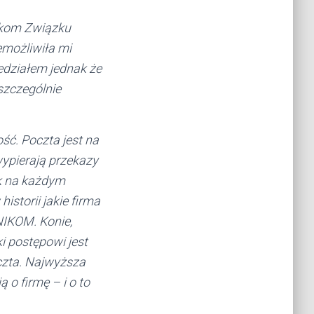
nkom Związku
możliwiła mi
edziałem jednak że
szczególnie
ść. Poczta jest na
 wypierają przekazy
k na każdym
istorii jakie firma
NIKOM. Konie,
i postępowi jest
oczta. Najwyższa
o firmę – i o to