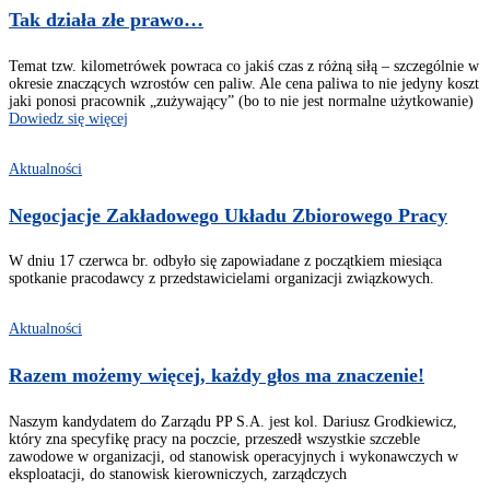
Tak działa złe prawo…
Temat tzw. kilometrówek powraca co jakiś czas z różną siłą – szczególnie w
okresie znaczących wzrostów cen paliw. Ale cena paliwa to nie jedyny koszt
jaki ponosi pracownik „zużywający” (bo to nie jest normalne użytkowanie)
Dowiedz się więcej
Aktualności
Negocjacje Zakładowego Układu Zbiorowego Pracy
W dniu 17 czerwca br. odbyło się zapowiadane z początkiem miesiąca
spotkanie pracodawcy z przedstawicielami organizacji związkowych.
Aktualności
Razem możemy więcej, każdy głos ma znaczenie!
Naszym kandydatem do Zarządu PP S.A. jest kol. Dariusz Grodkiewicz,
który zna specyfikę pracy na poczcie, przeszedł wszystkie szczeble
zawodowe w organizacji, od stanowisk operacyjnych i wykonawczych w
eksploatacji, do stanowisk kierowniczych, zarządczych