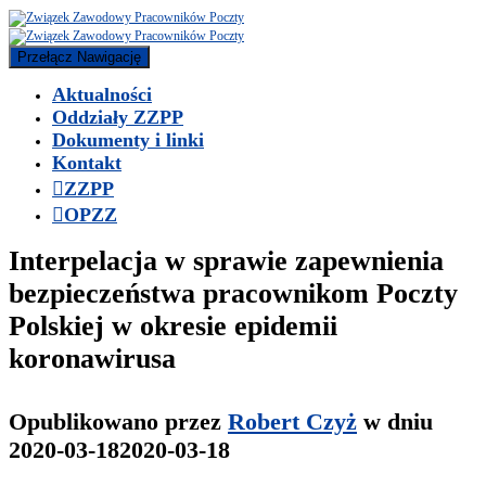
Przełącz Nawigację
Aktualności
Oddziały ZZPP
Dokumenty i linki
Kontakt
ZZPP
OPZZ
Interpelacja w sprawie zapewnienia
bezpieczeństwa pracownikom Poczty
Polskiej w okresie epidemii
koronawirusa
Opublikowano przez
Robert Czyż
w dniu
2020-03-18
2020-03-18