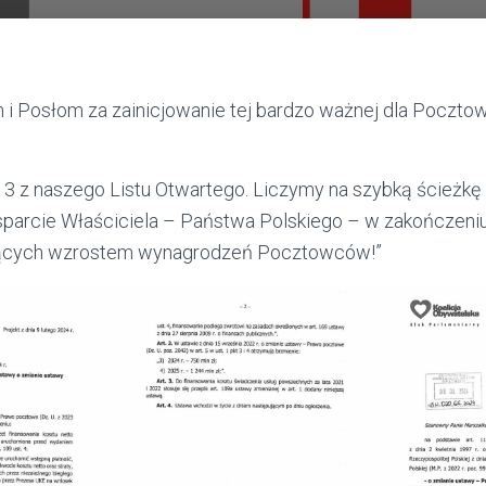
 i Posłom za zainicjowanie tej bardzo ważnej dla Poczt
2 i 3 z naszego Listu Otwartego. Liczymy na szybką ścieżkę 
„Wsparcie Właściciela – Państwa Polskiego – w zakończeniu
jących wzrostem wynagrodzeń Pocztowców!”