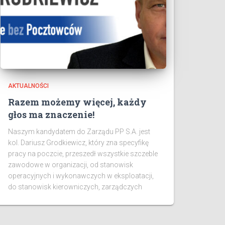
AKTUALNOŚCI
Razem możemy więcej, każdy
głos ma znaczenie!
Naszym kandydatem do Zarządu PP S.A. jest
kol. Dariusz Grodkiewicz, który zna specyfikę
pracy na poczcie, przeszedł wszystkie szczeble
zawodowe w organizacji, od stanowisk
operacyjnych i wykonawczych w eksploatacji,
do stanowisk kierowniczych, zarządczych