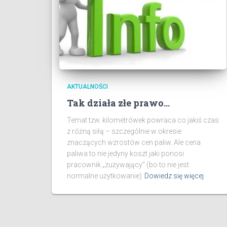
AKTUALNOŚCI
Tak działa złe prawo…
Temat tzw. kilometrówek powraca co jakiś czas
z różną siłą – szczególnie w okresie
znaczących wzrostów cen paliw. Ale cena
paliwa to nie jedyny koszt jaki ponosi
pracownik „zużywający” (bo to nie jest
normalne użytkowanie)
Dowiedz się więcej