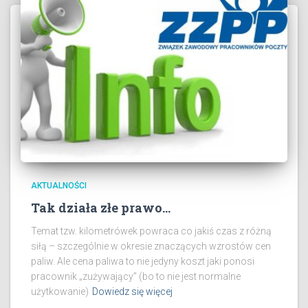
AKTUALNOŚCI
Tak działa złe prawo…
Temat tzw. kilometrówek powraca co jakiś czas z różną
siłą – szczególnie w okresie znaczących wzrostów cen
paliw. Ale cena paliwa to nie jedyny koszt jaki ponosi
pracownik „zużywający” (bo to nie jest normalne
użytkowanie)
Dowiedz się więcej