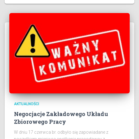
AKTUALNOŚCI
Negocjacje Zakładowego Układu
Zbiorowego Pracy
W dniu 17 czerwca br. odbyło się zapowiadane z
początkiem miesiąca spotkanie pracodawcy z