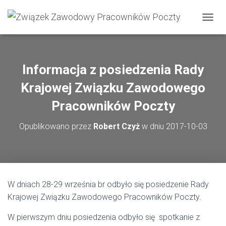
PRZEŁ
Informacja z posiedzenia Rady
Krajowej Związku Zawodowego
Pracowników Poczty
Opublikowano przez
Robert Czyż
w dniu
2017-10-03
W dniach 28-29 września br odbyło się posiedzenie Rady
Krajowej Związku Zawodowego Pracowników Poczty.
W pierwszym dniu posiedzenia odbyło się spotkanie z