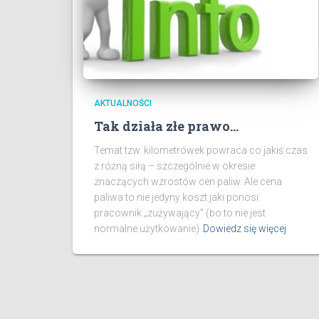
AKTUALNOŚCI
Tak działa złe prawo…
Temat tzw. kilometrówek powraca co jakiś czas
z różną siłą – szczególnie w okresie
znaczących wzrostów cen paliw. Ale cena
paliwa to nie jedyny koszt jaki ponosi
pracownik „zużywający” (bo to nie jest
normalne użytkowanie)
Dowiedz się więcej