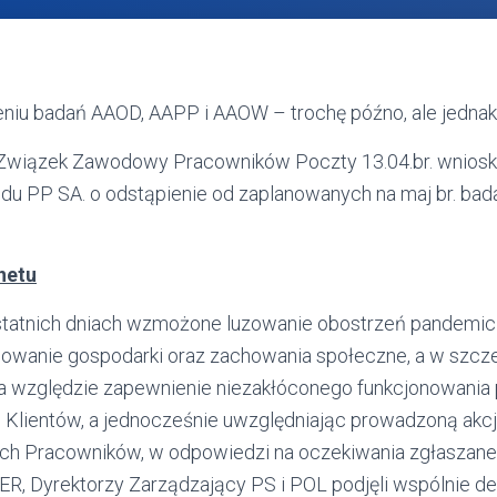
niu badań AAOD, AAPP i AAOW – trochę późno, ale jedna
Związek Zawodowy Pracowników Poczty 13.04.br. wnios
u PP SA. o odstąpienie od zaplanowanych na maj br. bad
netu
atnich dniach wzmożone luzowanie obostrzeń pandemicz
owanie gospodarki oraz zachowania społeczne, a w szcz
a względzie zapewnienie niezakłóconego funkcjonowania
Klientów, a jednocześnie uwzględniając prowadzoną akcj
ch Pracowników, w odpowiedzi na oczekiwania zgłaszane
ER, Dyrektorzy Zarządzający PS i POL podjęli wspólnie de