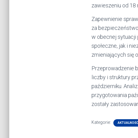
zawieszeniu od 18
Zapewnienie sprawn
za bezpieczeństw
w obecnej sytuacji
społeczne, jak i ni
zmieniających się 
Przeprowadzenie b
liczby i struktury
październiku. Ana
przygotowania paź
zostały zastosowan
Kategorie:
AKTUALNOŚC