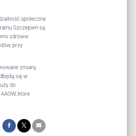
dzialność społeczna
ramu Szczepień są
ówno zdrowie
odów, przy
erwowane zmiany
odbędą się w
łuży do
 AAOW, które