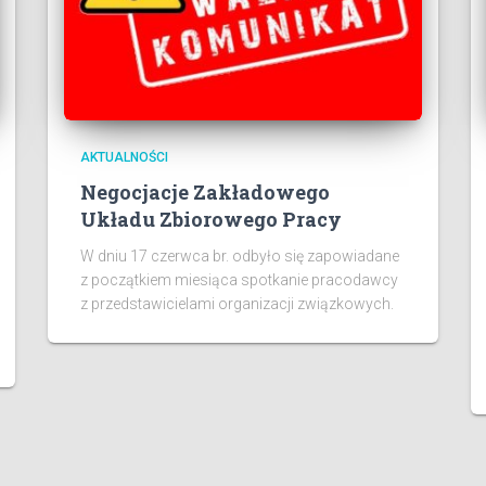
AKTUALNOŚCI
Negocjacje Zakładowego
Układu Zbiorowego Pracy
W dniu 17 czerwca br. odbyło się zapowiadane
z początkiem miesiąca spotkanie pracodawcy
z przedstawicielami organizacji związkowych.