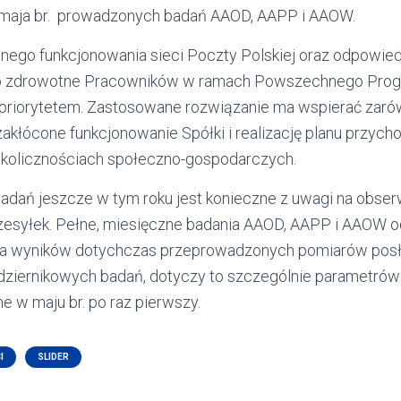
 maja br. prowadzonych badań AAOD, AAPP i AAOW.
ego funkcjonowania sieci Poczty Polskiej oraz odpowie
o zdrowotne Pracowników w ramach Powszechnego Prog
 priorytetem. Zastosowane rozwiązanie ma wspierać zar
ezakłócone funkcjonowanie Spółki i realizację planu przych
okolicznościach społeczno-gospodarczych.
adań jeszcze w tym roku jest konieczne z uwagi na obs
 przesyłek. Pełne, miesięczne badania AAOD, AAPP i AAOW 
liza wyników dotychczas przeprowadzonych pomiarów pos
dziernikowych badań, dotyczy to szczególnie parametrów
e w maju br. po raz pierwszy.
I
SLIDER