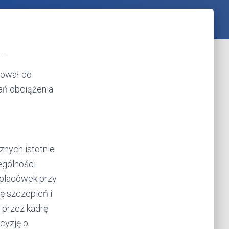
k…
kował do
ań obciążenia
nych istotnie
ególności
 placówek przy
ę szczepień i
 przez kadrę
cyzję o