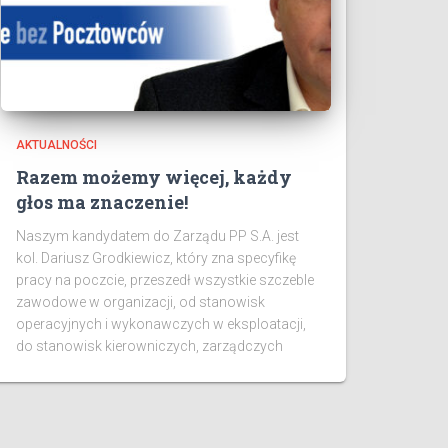
AKTUALNOŚCI
Razem możemy więcej, każdy
głos ma znaczenie!
Naszym kandydatem do Zarządu PP S.A. jest
kol. Dariusz Grodkiewicz, który zna specyfikę
pracy na poczcie, przeszedł wszystkie szczeble
zawodowe w organizacji, od stanowisk
operacyjnych i wykonawczych w eksploatacji,
do stanowisk kierowniczych, zarządczych